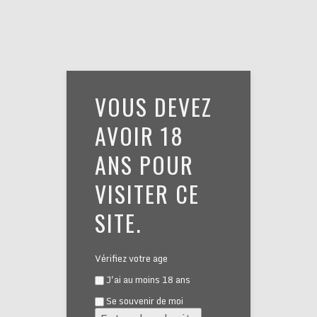
VOUS DEVEZ
FABRICATION
AVOIR 18
ANS POUR
VISITER CE
SITE.
1. LES INGRÉDIENTS
Vérifiez votre age
Les ingrédients pour la fabrication d’une bière
J'ai au moins 18 ans
biologique de BROGNE sont
Se souvenir de moi