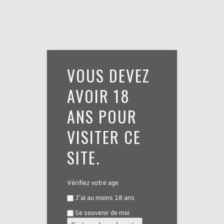
VOUS DEVEZ
LES BIÈRES
AVOIR 18
ANS POUR
BIERE BELGE
VISITER CE
BIOLOGIQUE
SITE.
ARTISANALE
Vérifiez votre age
J'ai au moins 18 ans
Se souvenir de moi